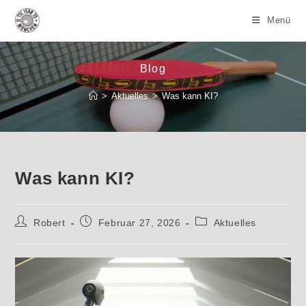
Zum
Menü
Inhalt
springen
Blog
>
Aktuelles
>
Was kann KI?
Was kann KI?
Beitrags-
Beitrag
Beitrags-
Robert
Februar 27, 2026
Aktuelles
Autor:
veröffentlicht:
Kategorie: