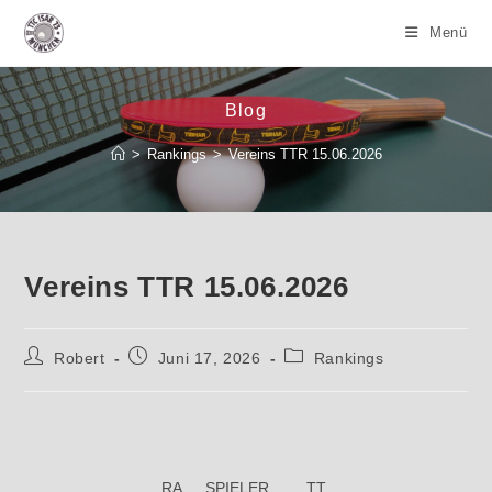
Zum
Menü
Inhalt
springen
Blog
>
Rankings
>
Vereins TTR 15.06.2026
Vereins TTR 15.06.2026
Beitrags-
Beitrag
Beitrags-
Robert
Juni 17, 2026
Rankings
Autor:
veröffentlicht:
Kategorie:
RA
SPIELER
TT