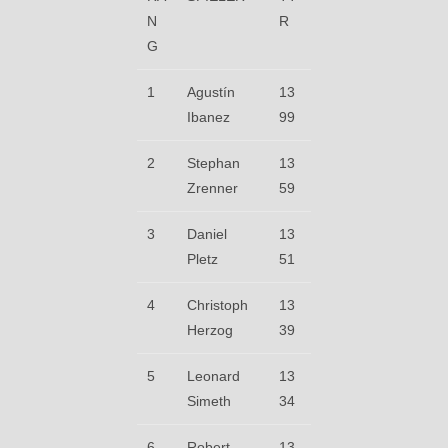
N
R
G
1
Agustín
13
Ibanez
99
2
Stephan
13
Zrenner
59
3
Daniel
13
Pletz
51
4
Christoph
13
Herzog
39
5
Leonard
13
Simeth
34
6
Robert
13