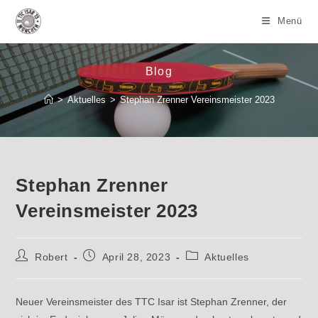
Zum
Menü
Inhalt
springen
Blog
>
Aktuelles
>
Stephan Zrenner Vereinsmeister 2023
Stephan Zrenner
Vereinsmeister 2023
Beitrags-
Beitrag
Beitrags-
Robert
April 28, 2023
Aktuelles
Autor:
veröffentlicht:
Kategorie:
Neuer Vereinsmeister des TTC Isar ist Stephan Zrenner, der