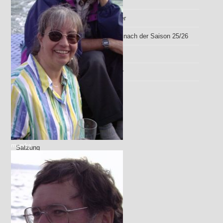
73
63. Hans-Starzinger Gedächtnisturnier
Platzierungen unserer Mannschaften nach der Saison 25/26
Vereins TTR 15.03.2026
46. Franz-Eckstein-Gedächtnisturnier
Verschiedenes
Ansprechpartner
monika
Satzung
Beiträge und Gebühren
Beitrittserklärung
Newsletter
Archiv