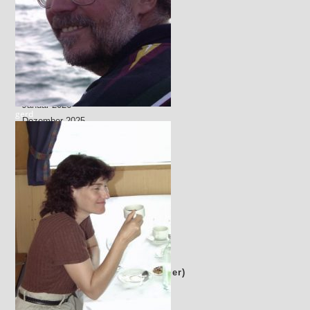
Juli 2026
Juni 2026
Mai 2026
April 2026
März 2026
Februar 2026
Januar 2026
gerd
Dezember 2025
Juni 2025
Oktober 2024
Juli 2024
April 2024
Januar 2024
Juli 2023
April 2023
Internbereich (nur für Mitglieder)