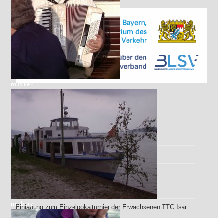
musiker
Aktuell
es
🏓 Saison 2026/27: Erste Spieltermine sind da!
Antrag auf Benutzerkonto für den internen Bereich
Einzel-Pokal Turnier 2026
Vereins TTR 15.06.2026
ms-berg
Einladung zum Einzelpokalturnier der Erwachsenen TTC Isar